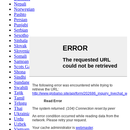
Nepali
Norwegian
Pashto
Persian
Punjabi
Serbian
Sesotho
Sinhala
Slovak
Slovenian
Somali
Samoan
Scots Gaelic
Shona
Sindhi
Sundanese
Swahili
Tajik
Tamil
Telugu
Thai
Ukrainian
Urdu
Uzbek
Vietnamese