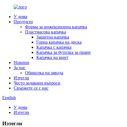
У дома
Продукти
Форма за инжекционна капачка
Пластмасова капачка
Защитна капачка
Горна капачка на диска
Капачка с капачка
Капачка за бутилка за пране
Капачка на винт
Новини
За нас
Обиколка на завода
Изтегли
Често задавани въпроси
Свържете се с нас
English
У дома
Изтегли
Изтегли