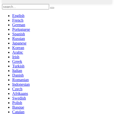
English
French
German
Portuguese
Spanish
Russian
Japanese
Korean
Arabic
Irish
Greek
Turkish
Italian
Danish
Romanian
Indonesian
Czech
Afrikaans
Swedish
Polish
Basque
Catalan