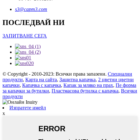
s3@capm3.com
ПОСЛЕДВАЙ НИ
ЗАПИТВАНЕ СЕГА
© Copyright - 2010-2023: Всички права запазени.
Специални
продукти
,
Карта на сайта
,
Защитна капачка
,
2 цветни цветни
капачки
,
Капачка с капачка
,
Капак за мляко на прах
,
Пе форма
за капачки за бутилки
,
Пластмасова бутилка с капачка
,
Всички
продукти
Изпратете имейл
x